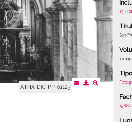
Incl
19.- 
Títu
San P
Vol
1 ima
Tipo
Fotogr
ATHA-DIC-PP-01125
Fec
19880
Lug
Okond