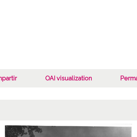
Not
Proced
Lice
CC BY
partir
OAI visualization
Perma