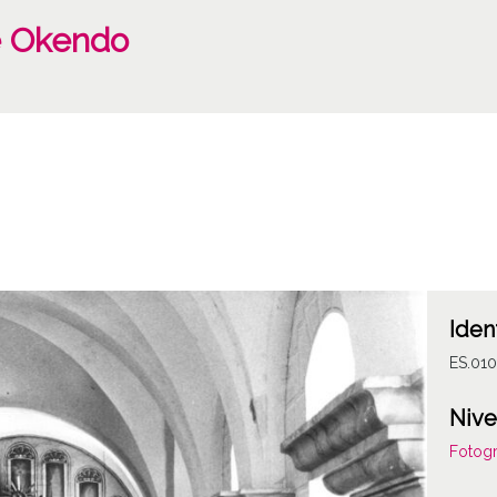
e Okendo
Iden
ES.010
Nive
Fotogr