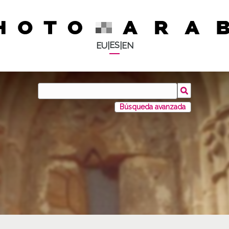
ES
EU
|
|
EN
Búsqueda avanzada