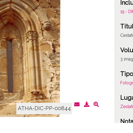
Incl
19.- 
Títu
Cestaf
Vol
3 imá
Tipo
Fotogr
Lug
Zestaf
ATHA-DIC-PP-00844
Not
Proced