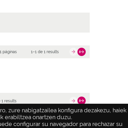
1 páginas
1–1 de 1 results
 1 results
o, zure nabigatzailea konfigura dezakezu, haiek
ak erabiltzea onartzen duzu.
 puede configurar su navegador para rechazar su
ATENCIÓN CIUDADANA