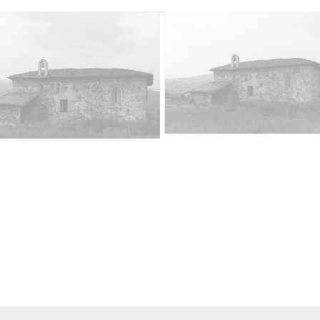
Lice
CC BY