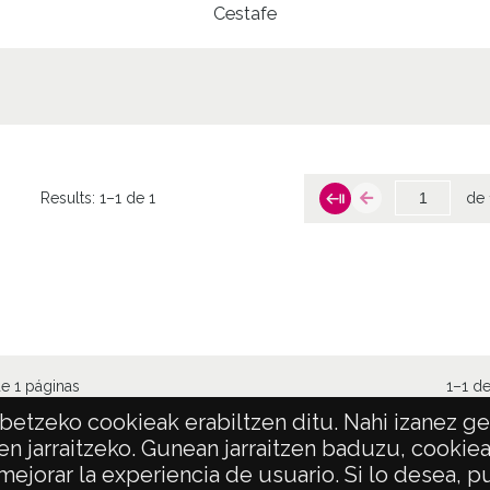
Cestafe
Results:
1–1 de 1
de 
e 1 páginas
1–1 de
etzeko cookieak erabiltzen ditu. Nahi izanez ger
en jarraitzeko. Gunean jarraitzen baduzu, cookie
 mejorar la experiencia de usuario. Si lo desea,
POLÍTICA DE PRIVACIDAD
ACCESIBILIDAD