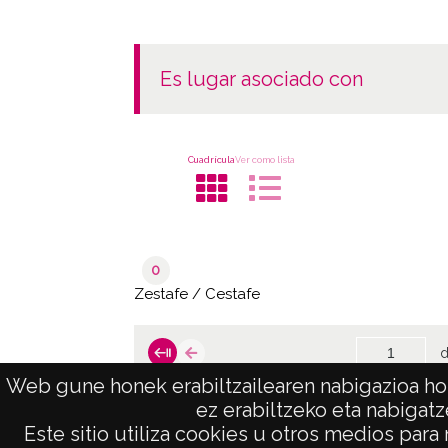
es lugar asociado con
Cuadrícula
Ver como lista
0
Zestafe / Cestafe
d
Web gune honek erabiltzailearen nabigazioa hob
ez erabiltzeko eta nabigatz
Este sitio utiliza cookies u otros medios para
AVISO LEGAL