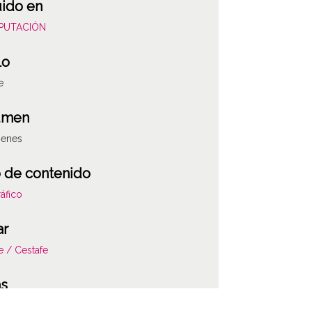
uido en
DIPUTACIÓN
lo
e
umen
genes
 de contenido
áfico
ar
e / Cestafe
ATHA-DIC-PP-0
as
e de transferencia R-328.3