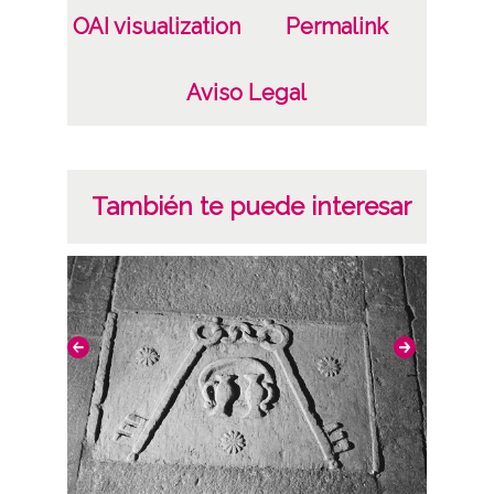
OAI visualization
Permalink
Aviso Legal
También te puede interesar