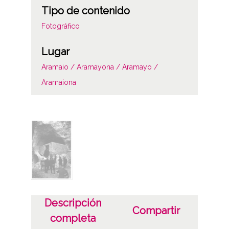
Tipo de contenido
Fotográfico
Lugar
Aramaio / Aramayona / Aramayo /
Aramaiona
Notas
Procede de transferencia R-328.2
Licencia de las imágenes
CC BY-NC-SA 4.0
Descripción
Compartir
completa