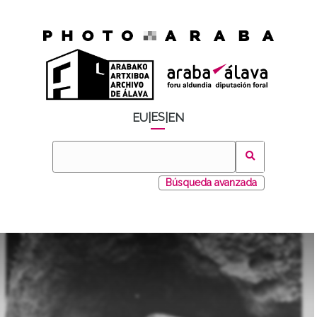
ES
EU
|
|
EN
Búsqueda avanzada