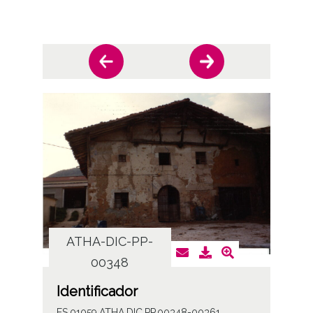
ATHA-DIC-PP-
AT
00348
Identificador
ES.01059.ATHA.DIC.PP.00348-00361