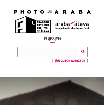
ES
EU
|
|
EN
Búsqueda avanzada