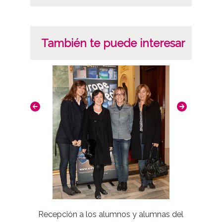
También te puede interesar
Clu
Recepción a los alumnos y alumnas del