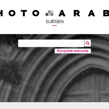
ES
EU
|
|
EN
Búsqueda avanzada