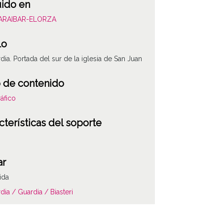
uido en
BARAIBAR-ELORZA
lo
dia. Portada del sur de la iglesia de San Juan
 de contenido
áfico
cterísticas del soporte
ar
ida
dia / Guardia / Biasteri
ria