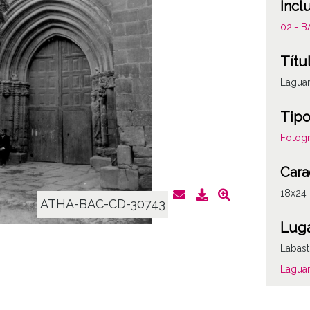
Incl
02.- 
Títu
Laguar
Tipo
Fotogr
Cara
18x24
ATHA-BAC-CD-30743
Lug
Labast
Laguar
Mate