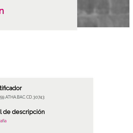
n
tificador
059.ATHA.BAC.CD.30743
l de descripción
afía