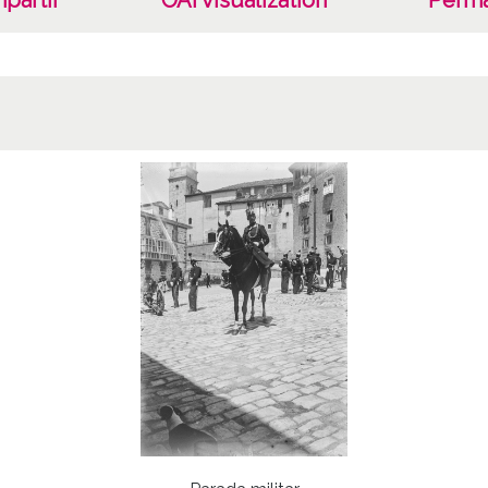
partir
OAI visualization
Perma