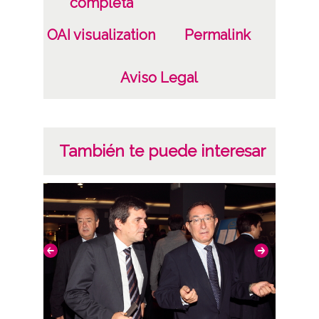
completa
Álava
OAI visualization
Permalink
Notas
expte 40/94
Aviso Legal
Licencia de las imágenes
CC BY-NC-SA 4.0
También te puede interesar