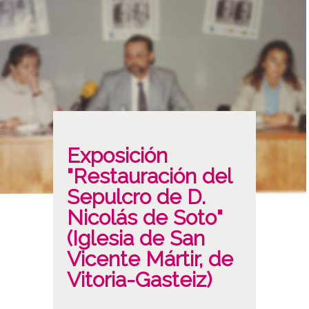
Exposición
"Restauración del
Sepulcro de D.
Nicolás de Soto"
(Iglesia de San
Vicente Mártir, de
Vitoria-Gasteiz)