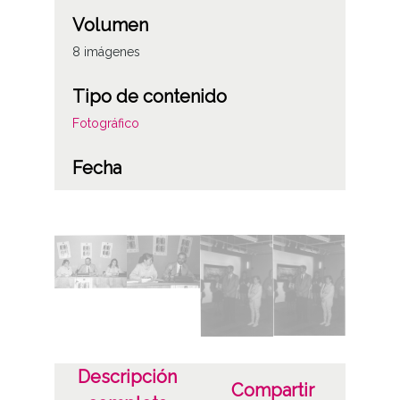
Volumen
8 imágenes
Tipo de contenido
Fotográfico
Fecha
19940915
19941015
Lugar
Vitoria-Gasteiz
Materia
Exposiciones culturales realizadas en la
Descripción
Compartir
sede del Archivo del Territorio Histórico de