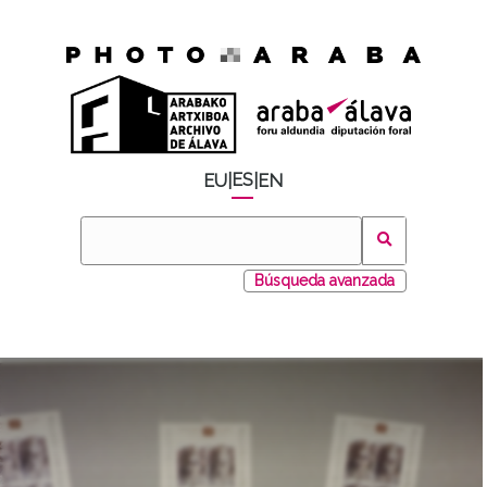
ES
EU
|
|
EN
Búsqueda avanzada