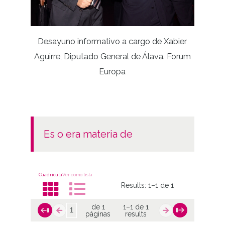
In
pavime
Desayuno informativo a cargo de Xabier
Aguirre, Diputado General de Álava. Forum
Europa
es o era materia de
Cuadrícula
Ver como lista
Results:
1–1 de 1
de 1
1–1 de 1
páginas
results