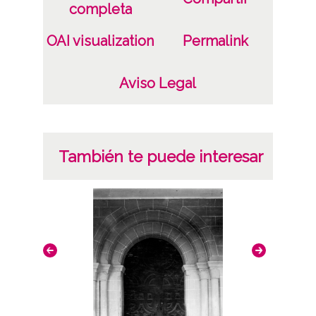
completa
III. Arte medieval
144
OAI visualization
Permalink
Licencia de las imágenes
Aviso Legal
CC BY 4.0
También te puede interesar