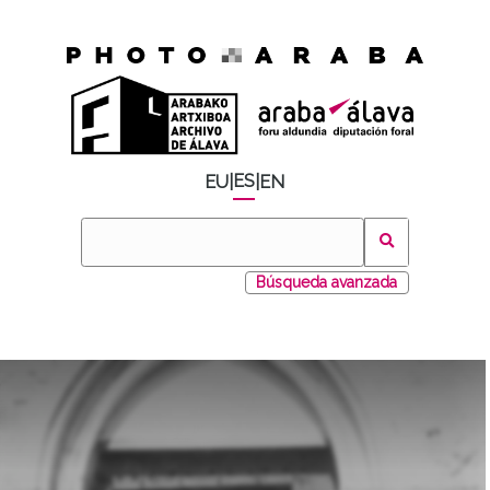
ES
EU
|
|
EN
Búsqueda avanzada