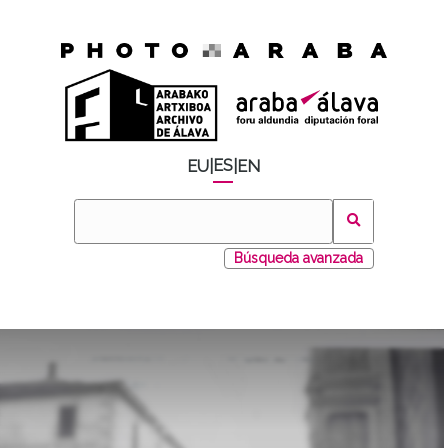
ES
EU
|
|
EN
Búsqueda avanzada