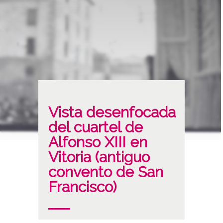
Vista desenfocada
del cuartel de
Alfonso XIII en
Vitoria (antiguo
convento de San
Francisco)