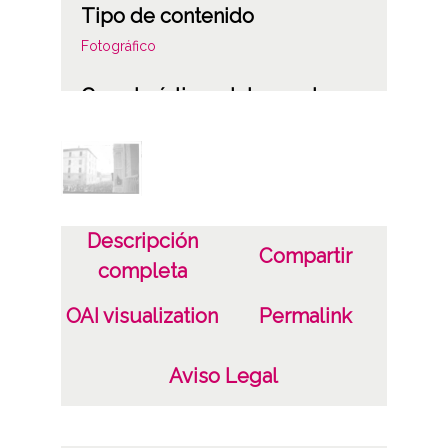
Tipo de contenido
Fotográfico
Características del soporte
Nitrato de celulosa
Fecha
19000101
19341231
Descripción
Compartir
1900 a 1934 (Atribuida)
completa
OAI visualization
Permalink
Lugar
Vitoria-Gasteiz
Aviso Legal
Notas
Signaturas: Internegativo: GON-IN-0349 ;