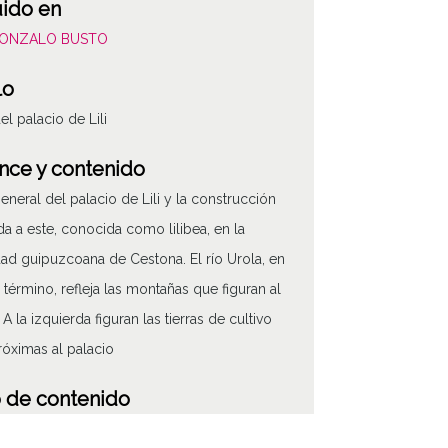
uido en
GONZALO BUSTO
lo
el palacio de Lili
nce y contenido
general del palacio de Lili y la construcción
a a este, conocida como lilibea, en la
dad guipuzcoana de Cestona. El río Urola, en
 término, refleja las montañas que figuran al
A la izquierda figuran las tierras de cultivo
óximas al palacio
 de contenido
áfico