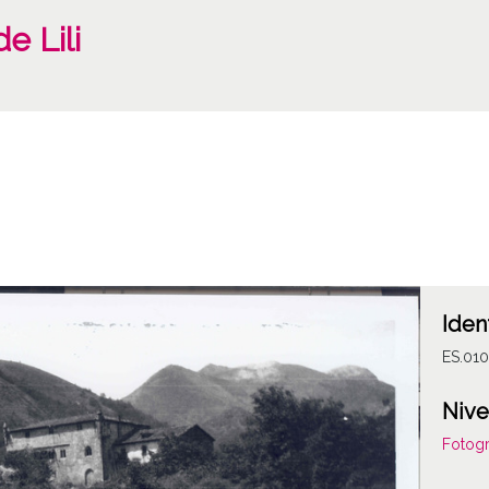
e Lili
Iden
ES.01
Nive
Fotogr