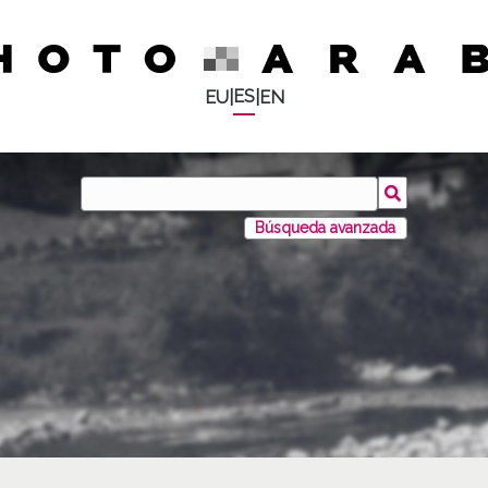
ES
EU
|
|
EN
Búsqueda avanzada