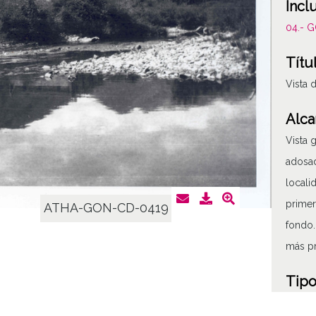
Incl
04.- 
Títu
Vista d
Alca
Vista 
adosad
locali
primer
ATHA-GON-CD-0419
fondo. 
más pr
Tipo
Fotogr