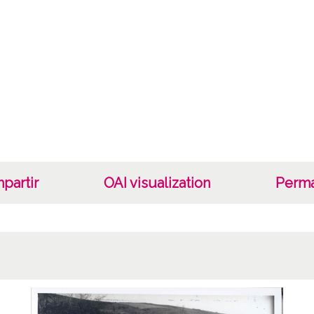
Cara
Nitrat
Fec
1900 a
19000
19201
Not
partir
OAI visualization
Perma
Signat
copia:
0419
GON-N
Lice