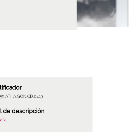
tificador
059.ATHA.GON.CD.0419
l de descripción
afía