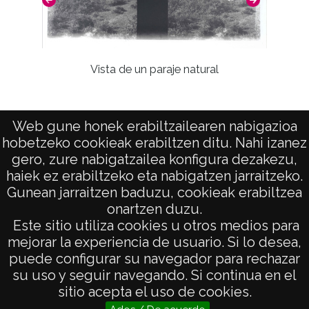
Vista de un paraje natural
Web gune honek erabiltzailearen nabigazioa
hobetzeko cookieak erabiltzen ditu. Nahi izanez
gero, zure nabigatzailea konfigura dezakezu,
haiek ez erabiltzeko eta nabigatzen jarraitzeko.
Gunean jarraitzen baduzu, cookieak erabiltzea
onartzen duzu.
AVISO LEGAL
Este sitio utiliza cookies u otros medios para
POLÍTICA DE PRIVACIDAD
mejorar la experiencia de usuario. Si lo desea,
puede configurar su navegador para rechazar
ACCESIBILIDAD
su uso y seguir navegando. Si continua en el
ATENCIÓN CIUDADANA
sitio acepta el uso de cookies.