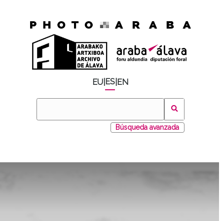
ES
EU
|
|
EN
Búsqueda avanzada