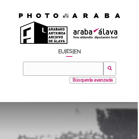
ES
EU
|
|
EN
Búsqueda avanzada