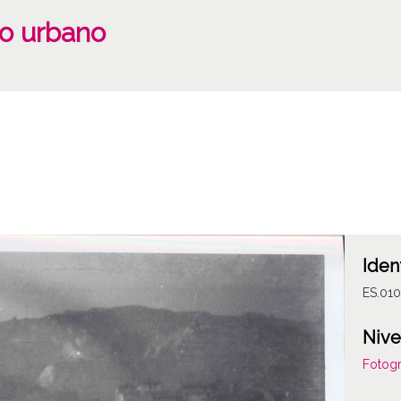
eo urbano
Iden
ES.01
Nive
Fotogr