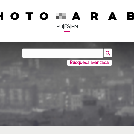
ES
EU
|
|
EN
Búsqueda avanzada