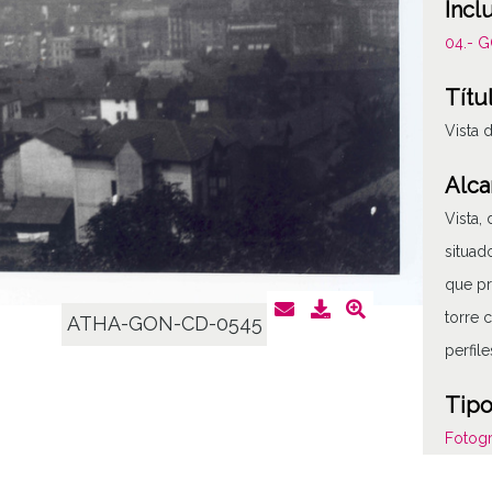
Incl
04.- 
Títu
Vista 
Alca
Vista,
situad
que pr
torre 
ATHA-GON-CD-0545
perfil
Tipo
Fotogr