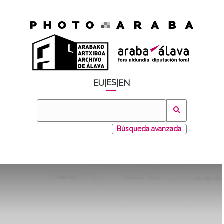
ES
EU
|
|
EN
Búsqueda avanzada