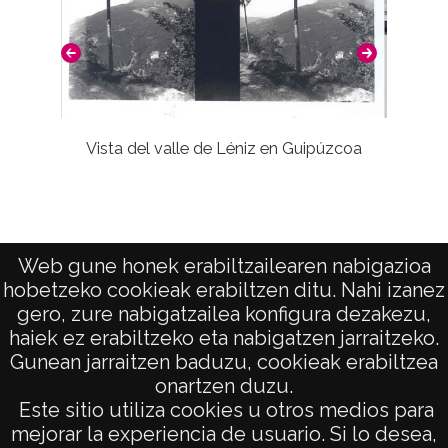
Licencia de las imágenes
CC BY-NC-SA 4.0
Vista del valle de Léniz en Guipúzcoa
Vi
Web gune honek erabiltzailearen nabigazioa
hobetzeko cookieak erabiltzen ditu. Nahi izanez
gero, zure nabigatzailea konfigura dezakezu,
haiek ez erabiltzeko eta nabigatzen jarraitzeko.
Gunean jarraitzen baduzu, cookieak erabiltzea
onartzen duzu.
AVISO LEGAL
Este sitio utiliza cookies u otros medios para
POLÍTICA DE PRIVACIDAD
mejorar la experiencia de usuario. Si lo desea,