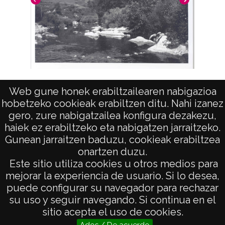
Vista del río Urola
Web gune honek erabiltzailearen nabigazioa
hobetzeko cookieak erabiltzen ditu. Nahi izanez
gero, zure nabigatzailea konfigura dezakezu,
haiek ez erabiltzeko eta nabigatzen jarraitzeko.
Gunean jarraitzen baduzu, cookieak erabiltzea
onartzen duzu.
AVISO LEGAL
Este sitio utiliza cookies u otros medios para
POLÍTICA DE PRIVACIDAD
mejorar la experiencia de usuario. Si lo desea,
puede configurar su navegador para rechazar
ACCESIBILIDAD
su uso y seguir navegando. Si continua en el
ATENCIÓN CIUDADANA
sitio acepta el uso de cookies.
Ados / De acuerdo