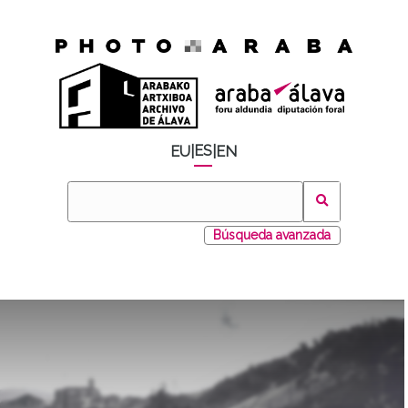
ES
EU
|
|
EN
Búsqueda avanzada