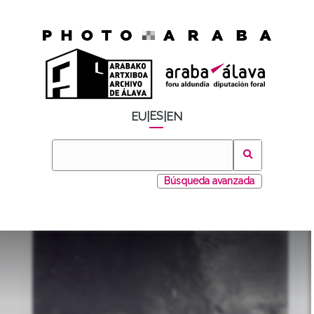
ES
EU
|
|
EN
Búsqueda avanzada