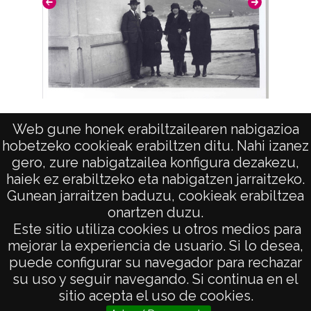
Prudencia Bilbao con su hijo Fernando y dos
Casi
Web gune honek erabiltzailearen nabigazioa
mujeres
hobetzeko cookieak erabiltzen ditu. Nahi izanez
gero, zure nabigatzailea konfigura dezakezu,
haiek ez erabiltzeko eta nabigatzen jarraitzeko.
Gunean jarraitzen baduzu, cookieak erabiltzea
onartzen duzu.
AVISO LEGAL
Este sitio utiliza cookies u otros medios para
POLÍTICA DE PRIVACIDAD
mejorar la experiencia de usuario. Si lo desea,
puede configurar su navegador para rechazar
ACCESIBILIDAD
su uso y seguir navegando. Si continua en el
ATENCIÓN CIUDADANA
sitio acepta el uso de cookies.