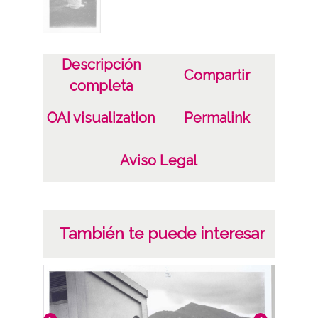
Notas
Signaturas: Internegativo: GON-IN-0166 ;
Descripción
Compartir
Positivo copia: GON-PC-0166 ; Copia
completa
digital: GON-CD-01-0166
OAI visualization
Permalink
Licencia de las imágenes
CC BY-NC-SA 4.0
Aviso Legal
También te puede interesar