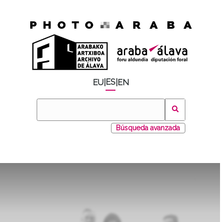
ES
EU
|
|
EN
Búsqueda avanzada