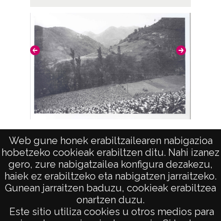
CC BY-NC-SA 4.0
Vista de un valle
Web gune honek erabiltzailearen nabigazioa
hobetzeko cookieak erabiltzen ditu. Nahi izanez
gero, zure nabigatzailea konfigura dezakezu,
haiek ez erabiltzeko eta nabigatzen jarraitzeko.
Gunean jarraitzen baduzu, cookieak erabiltzea
onartzen duzu.
AVISO LEGAL
Este sitio utiliza cookies u otros medios para
POLÍTICA DE PRIVACIDAD