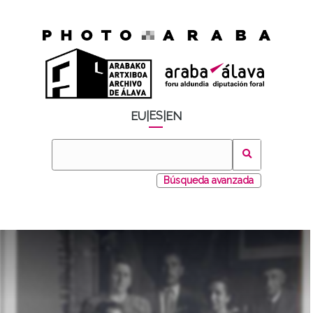
ES
EU
|
|
EN
Búsqueda avanzada