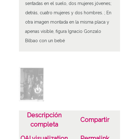
sentadas en el suelo, dos mujeres jóvenes;
detrás, cuatro mujeres y dos hombres. ; En
otra imagen montada en la misma placa y
apenas visible, figura Ignacio Gonzalo
Bilbao con un bebé
Tipo de contenido
Fotográfico
Características del soporte
Placa de vidrio
Fecha
Descripción
1930 a 1940 (Atribuida)
Compartir
completa
19300101
19401231
OAI visualization
Permalink