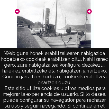
Web gune honek erabiltzailearen nabigazioa
hobetzeko cookieak erabiltzen ditu. Nahi izanez
Barco en el puerto de Zumaya
gero, zure nabigatzailea konfigura dezakezu,
haiek ez erabiltzeko eta nabigatzen jarraitzeko.
Gunean jarraitzen baduzu, cookieak erabiltzea
onartzen duzu.
AVISO LEGAL
Este sitio utiliza cookies u otros medios para
POLÍTICA DE PRIVACIDAD
mejorar la experiencia de usuario. Si lo desea,
puede configurar su navegador para rechazar
ACCESIBILIDAD
su uso y seguir navegando. Si continua en el
ATENCIÓN CIUDADANA