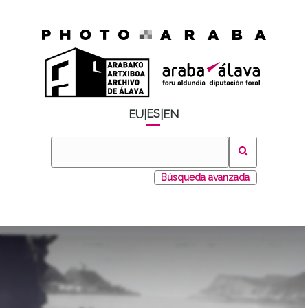
ES
EU
|
|
EN
Búsqueda avanzada