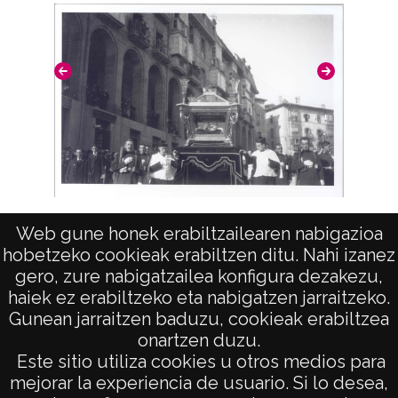
digital: GON-CD-01-0438
GON-NP-014-105
Licencia de las imágenes
CC BY-NC-SA 4.0
Paso de la procesión de Semana Santa
Web gune honek erabiltzailearen nabigazioa
hobetzeko cookieak erabiltzen ditu. Nahi izanez
gero, zure nabigatzailea konfigura dezakezu,
haiek ez erabiltzeko eta nabigatzen jarraitzeko.
Gunean jarraitzen baduzu, cookieak erabiltzea
onartzen duzu.
AVISO LEGAL
Este sitio utiliza cookies u otros medios para
POLÍTICA DE PRIVACIDAD
mejorar la experiencia de usuario. Si lo desea,