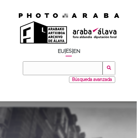
ES
EU
|
|
EN
Búsqueda avanzada