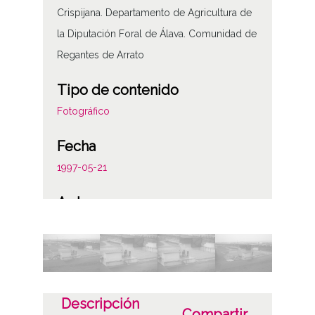
Crispijana. Departamento de Agricultura de
la Diputación Foral de Álava. Comunidad de
Regantes de Arrato
Tipo de contenido
Fotográfico
Fecha
1997-05-21
Autor
Luis Montoya Pérez
Pedro Elorza Rodríguez
Licencia de las imágenes
CC BY-NC-SA 4.0
Descripción
Compartir