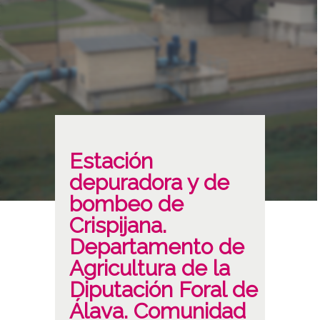
Estación
depuradora y de
bombeo de
Crispijana.
Departamento de
Agricultura de la
Diputación Foral de
Álava. Comunidad