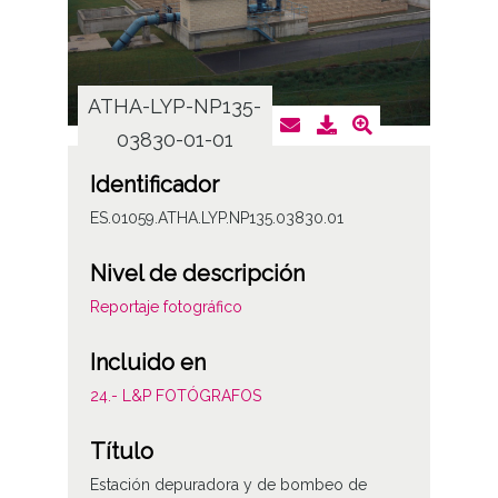
ATHA-LYP-NP135-
ATHA
03830-01-01
0
Identificador
ES.01059.ATHA.LYP.NP135.03830.01
Nivel de descripción
Reportaje fotográfico
Incluido en
24.- L&P FOTÓGRAFOS
Título
Estación depuradora y de bombeo de