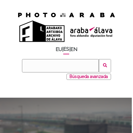
ES
EU
|
|
EN
Búsqueda avanzada