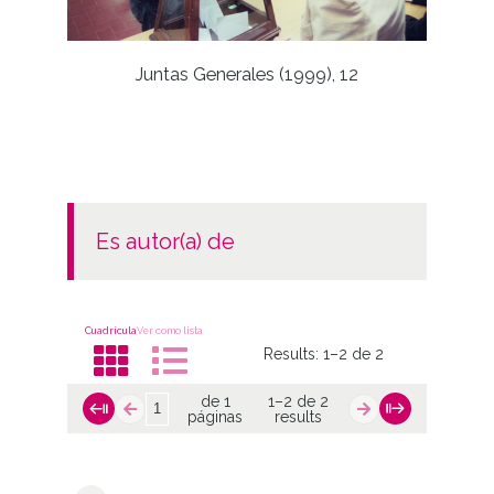
Juntas Generales (1999), 12
Visi
es autor(a) de
Cuadrícula
Ver como lista
Results:
1–2 de 2
de 1
1–2 de 2
páginas
results