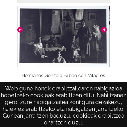
digital: GON-CD-01-0635
GON-NP-015-148
Licencia de las imágenes
CC BY-NC-SA 4.0
Hermanos Gonzalo Bilbao con Milagros
Web gune honek erabiltzailearen nabigazioa
hobetzeko cookieak erabiltzen ditu. Nahi izanez
gero, zure nabigatzailea konfigura dezakezu,
haiek ez erabiltzeko eta nabigatzen jarraitzeko.
Gunean jarraitzen baduzu, cookieak erabiltzea
onartzen duzu.
AVISO LEGAL