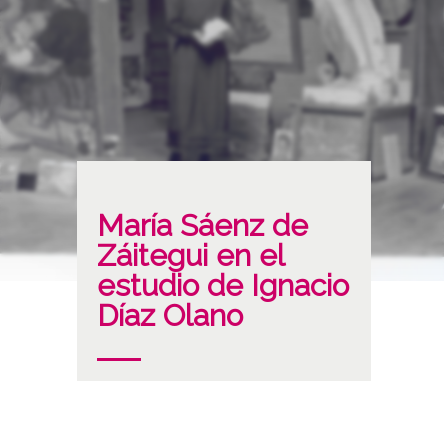
María Sáenz de
Záitegui en el
estudio de Ignacio
Díaz Olano