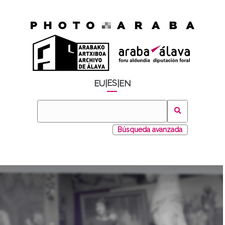
ES
EU
|
|
EN
Búsqueda avanzada