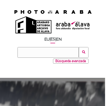
ES
EU
|
|
EN
Búsqueda avanzada