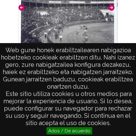
Web gune honek erabiltzailearen nabigazioa
hobetzeko cookieak erabiltzen ditu. Nahi izanez
Corrida de toros en la plaza de Vitoria
gero, zure nabigatzailea konfigura dezakezu,
haiek ez erabiltzeko eta nabigatzen jarraitzeko.
Gunean jarraitzen baduzu, cookieak erabiltzea
onartzen duzu.
AVISO LEGAL
Este sitio utiliza cookies u otros medios para
POLÍTICA DE PRIVACIDAD
mejorar la experiencia de usuario. Si lo desea,
puede configurar su navegador para rechazar
ACCESIBILIDAD
su uso y seguir navegando. Si continua en el
ATENCIÓN CIUDADANA
sitio acepta el uso de cookies.
Ados / De acuerdo