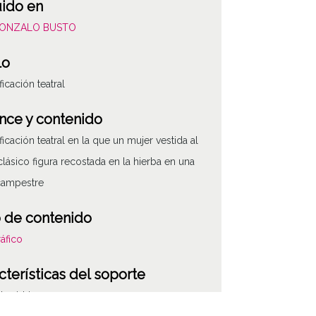
uido en
GONZALO BUSTO
lo
ficación teatral
nce y contenido
ficación teatral en la que un mujer vestida al
 clásico figura recostada en la hierba en una
campestre
 de contenido
áfico
cterísticas del soporte
de vidrio