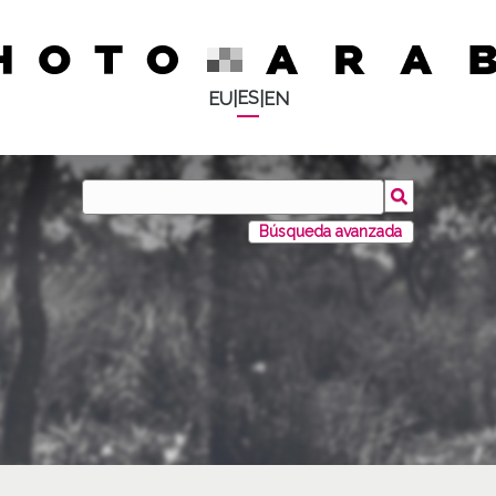
ES
EU
|
|
EN
Búsqueda avanzada