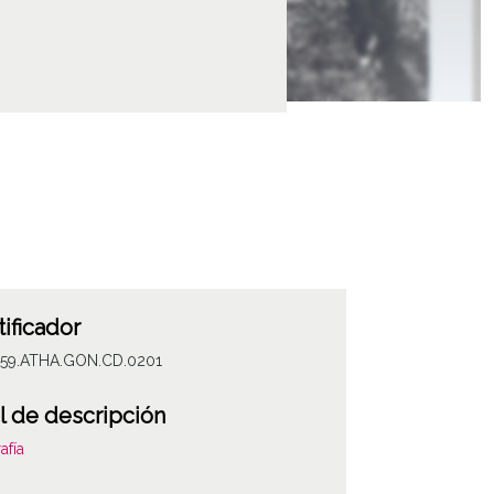
tificador
059.ATHA.GON.CD.0201
l de descripción
afía