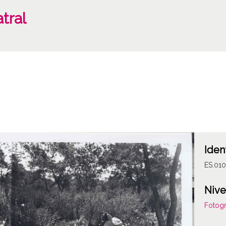
tral
Iden
ES.01
Nive
Fotogr