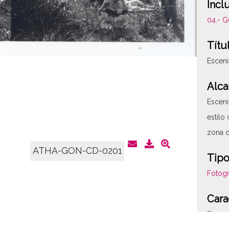
Incl
04.- 
Títu
Esceni
Alca
Esceni
estilo
zona 
ATHA-GON-CD-0201
Tipo
Fotogr
Cara
Placa 