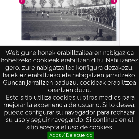
Web gune honek erabiltzailearen nabigazioa
Partido de fútbol del Club Deportivo Alavés
Vista 
hobetzeko cookieak erabiltzen ditu. Nahi izanez
gero, zure nabigatzailea konfigura dezakezu,
haiek ez erabiltzeko eta nabigatzen jarraitzeko.
Gunean jarraitzen baduzu, cookieak erabiltzea
onartzen duzu.
AVISO LEGAL
Este sitio utiliza cookies u otros medios para
POLÍTICA DE PRIVACIDAD
mejorar la experiencia de usuario. Si lo desea,
puede configurar su navegador para rechazar
ACCESIBILIDAD
su uso y seguir navegando. Si continua en el
ATENCIÓN CIUDADANA
sitio acepta el uso de cookies.
Ados / De acuerdo