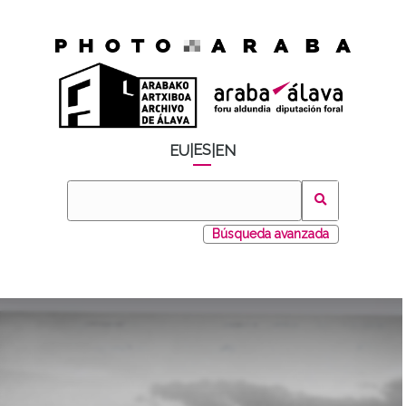
ES
EU
|
|
EN
Búsqueda avanzada