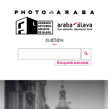
ES
EU
|
|
EN
Búsqueda avanzada