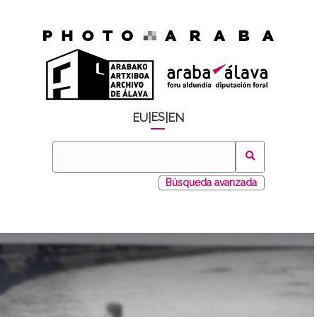
ES
EU
|
|
EN
Búsqueda avanzada