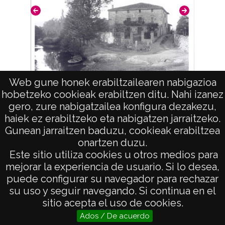
Web gune honek erabiltzailearen nabigazioa
hobetzeko cookieak erabiltzen ditu. Nahi izanez
Casa Mendívil-Jaúregui
gero, zure nabigatzailea konfigura dezakezu,
haiek ez erabiltzeko eta nabigatzen jarraitzeko.
Gunean jarraitzen baduzu, cookieak erabiltzea
onartzen duzu.
AVISO LEGAL
Este sitio utiliza cookies u otros medios para
POLÍTICA DE PRIVACIDAD
mejorar la experiencia de usuario. Si lo desea,
puede configurar su navegador para rechazar
ACCESIBILIDAD
su uso y seguir navegando. Si continua en el
ATENCIÓN CIUDADANA
sitio acepta el uso de cookies.
Ados / De acuerdo