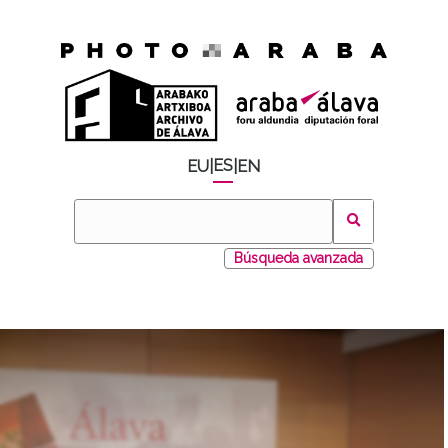
ES
EU
|
|
EN
Búsqueda avanzada