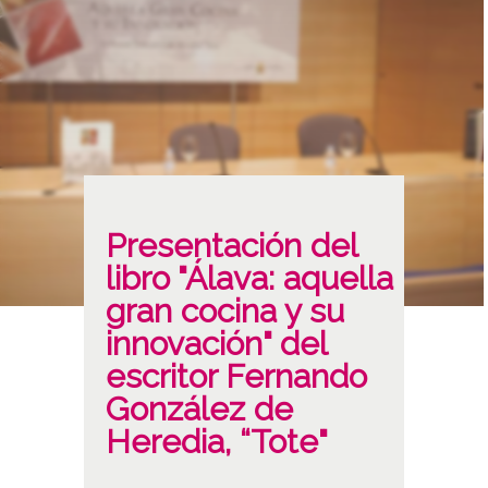
Presentación del
libro "Álava: aquella
gran cocina y su
innovación" del
escritor Fernando
González de
Heredia, “Tote"