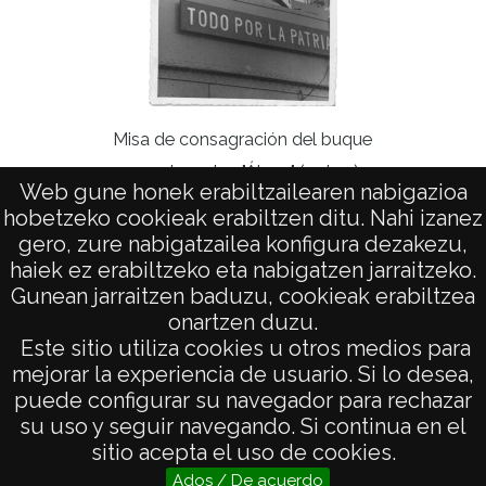
Clu
Misa de consagración del buque
guardacostas "Álava" (2 de 2)
Web gune honek erabiltzailearen nabigazioa
hobetzeko cookieak erabiltzen ditu. Nahi izanez
gero, zure nabigatzailea konfigura dezakezu,
haiek ez erabiltzeko eta nabigatzen jarraitzeko.
Gunean jarraitzen baduzu, cookieak erabiltzea
onartzen duzu.
AVISO LEGAL
Este sitio utiliza cookies u otros medios para
POLÍTICA DE PRIVACIDAD
mejorar la experiencia de usuario. Si lo desea,
puede configurar su navegador para rechazar
ACCESIBILIDAD
su uso y seguir navegando. Si continua en el
ATENCIÓN CIUDADANA
sitio acepta el uso de cookies.
Ados / De acuerdo