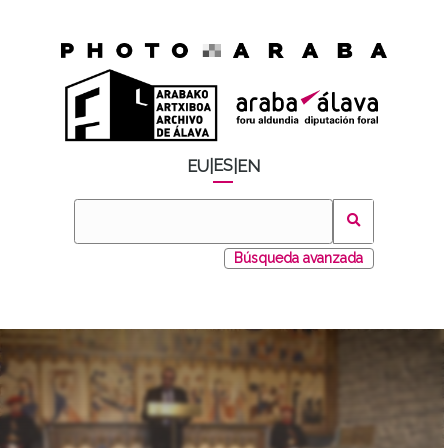
ES
EU
|
|
EN
Búsqueda avanzada