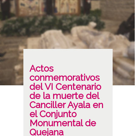
Actos
conmemorativos
del VI Centenario
de la muerte del
Canciller Ayala en
el Conjunto
Monumental de
Quejana