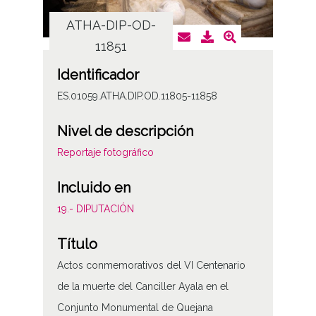
ATHA-DIP-OD-
AT
11851
Identificador
ES.01059.ATHA.DIP.OD.11805-11858
Nivel de descripción
Reportaje fotográfico
Incluido en
19.- DIPUTACIÓN
Título
Actos conmemorativos del VI Centenario
de la muerte del Canciller Ayala en el
Conjunto Monumental de Quejana