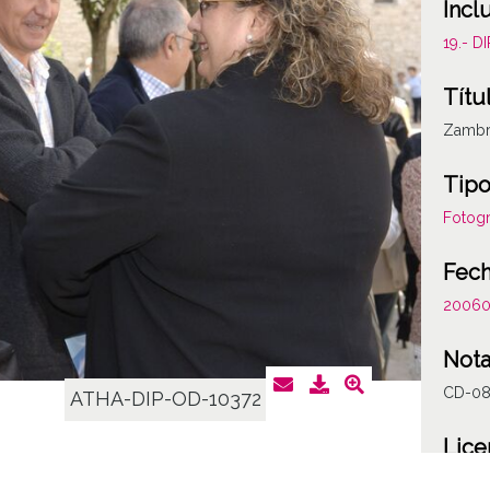
Incl
19.- 
Títu
Zambr
Tipo
Fotogr
Fec
2006
Not
CD-0
ATHA-DIP-OD-10372
Lice
CC BY