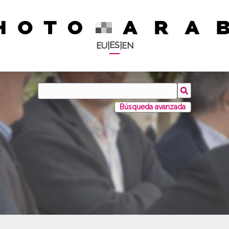
ES
EU
|
|
EN
Búsqueda avanzada