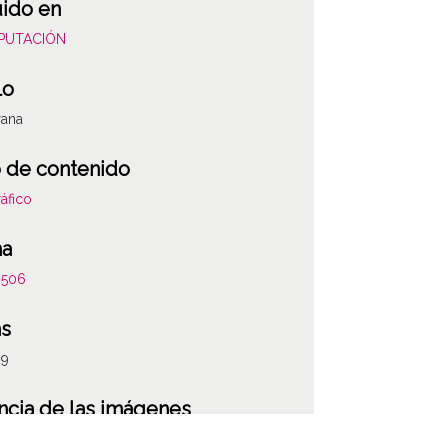
uido en
DIPUTACIÓN
lo
ana
 de contenido
áfico
ha
0506
as
89
ATHA-DIP-OD-
ncia de las imágenes
-NC-SA 4.0