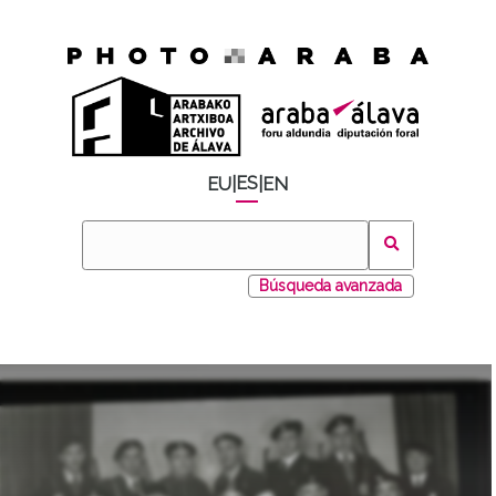
ES
EU
|
|
EN
Búsqueda avanzada