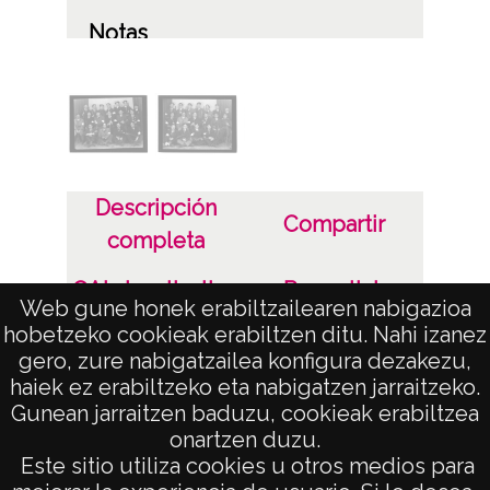
Notas
Figura la anotación: "Esta puede ser una foto
de la Milicia Ciudadana que se crea en
Vitoria durante la guerra con hombres no
movilizados por su edad"
Descripción
Licencia de las imágenes
Compartir
completa
CC BY-NC-SA 4.0
OAI visualization
Permalink
Web gune honek erabiltzailearen nabigazioa
hobetzeko cookieak erabiltzen ditu. Nahi izanez
Aviso Legal
gero, zure nabigatzailea konfigura dezakezu,
haiek ez erabiltzeko eta nabigatzen jarraitzeko.
Gunean jarraitzen baduzu, cookieak erabiltzea
onartzen duzu.
AVISO LEGAL
Este sitio utiliza cookies u otros medios para
POLÍTICA DE PRIVACIDAD