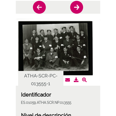
ATHA-SCR-PC-
AT
013555-1
Identificador
ES.01059.ATHA.SCR.NP.013555
Nivel de descripción