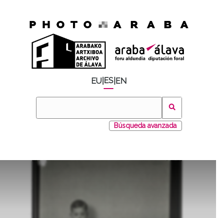
ES
EU
|
|
EN
Búsqueda avanzada