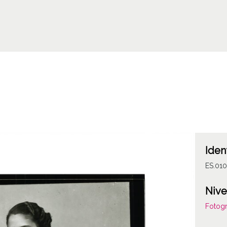
Iden
ES.01
Nive
Fotogr