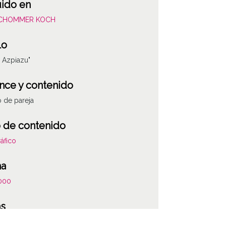
uido en
SCHOMMER KOCH
lo
r Azpiazu"
nce y contenido
o de pareja
 de contenido
áfico
ha
000
as
 la anotación: "¿Secretario? de La Caja"