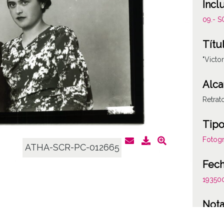
Incl
09.- 
Títu
"Victo
Alca
Retrat
Tipo
Fotogr
ATHA-SCR-PC-012665
Fec
19350
Not
Figura