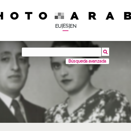
ES
EU
|
|
EN
Búsqueda avanzada