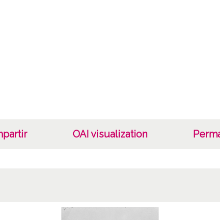
Lice
CC BY
partir
OAI visualization
Perma