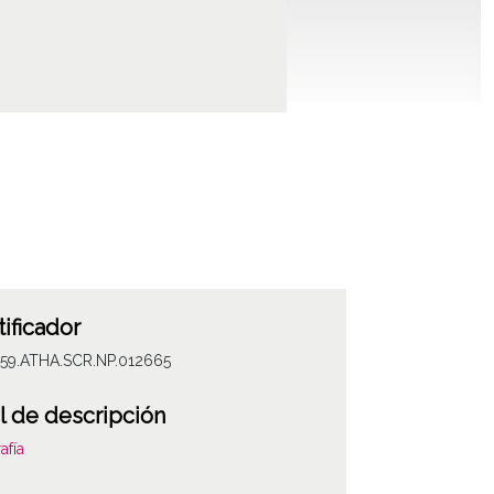
tificador
059.ATHA.SCR.NP.012665
l de descripción
afía