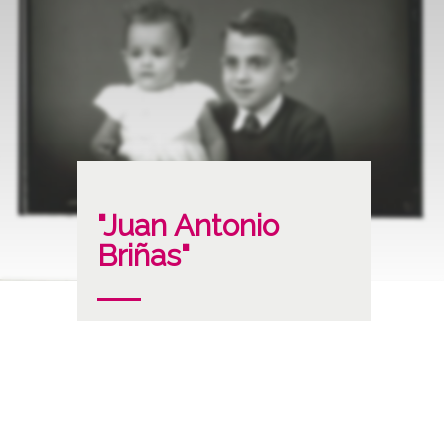
"Juan Antonio
Briñas"