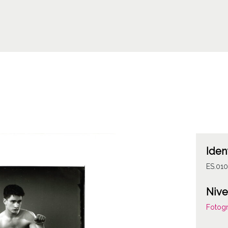
Iden
ES.01
Nive
Fotogr