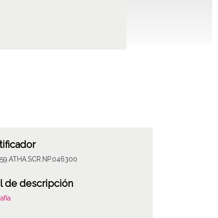
tificador
059.ATHA.SCR.NP.046300
l de descripción
afía