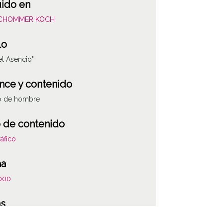
uido en
SCHOMMER KOCH
lo
l Asencio"
nce y contenido
to de hombre
 de contenido
áfico
ha
000
as
 la anotación: "No era de Vitoria, boxeó para