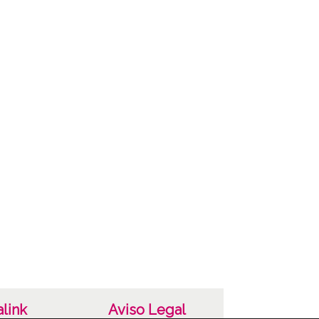
 Vivía en calle Aldave (Aldabe) donde tuvo un
de limas, etc"
ncia de las imágenes
-NC-SA 4.0
link
Aviso Legal