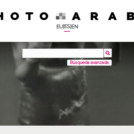
ES
EU
|
|
EN
Búsqueda avanzada