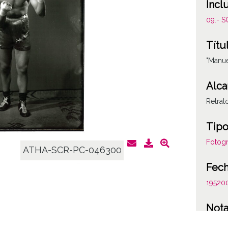
Incl
09.- 
Títu
"Manue
Alca
Retra
Tipo
Fotogr
ATHA-SCR-PC-046300
Fec
19520
Not
Figura