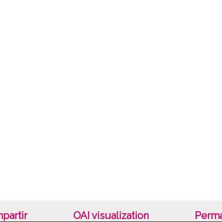
Álava.
taller 
Lice
CC BY
partir
OAI visualization
Perma