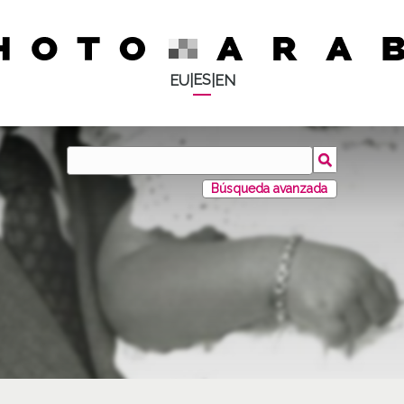
ES
EU
|
|
EN
Búsqueda avanzada