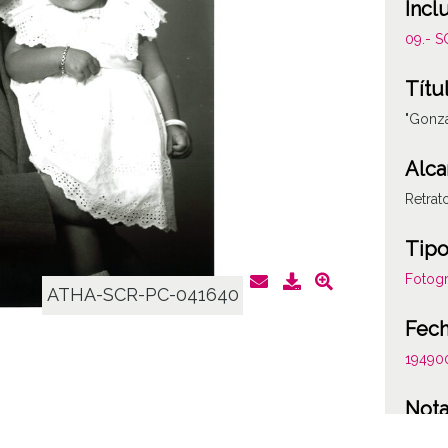
Incl
09.- 
Títu
"Gonza
Alca
Retrat
Tipo
Fotogr
ATHA-SCR-PC-041640
Fec
19490
Not
Figura