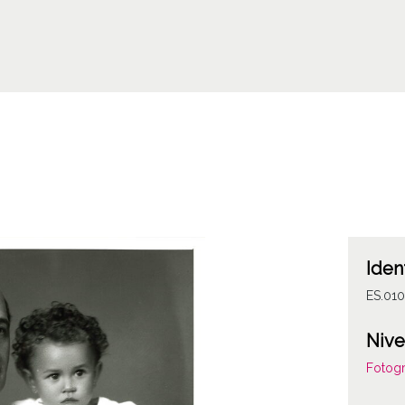
Iden
ES.01
Nive
Fotogr