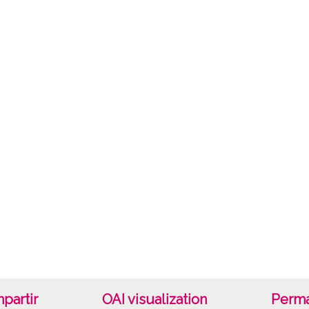
de Vito
Lacall
26/12
Lice
CC BY
partir
OAI visualization
Perma