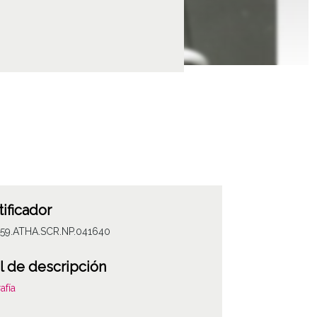
tificador
059.ATHA.SCR.NP.041640
l de descripción
afía