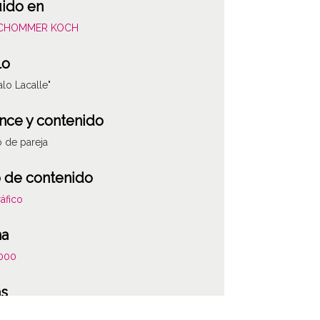
uido en
SCHOMMER KOCH
lo
lo Lacalle"
nce y contenido
o de pareja
 de contenido
áfico
ha
000
as
 la anotación: "Abogado del Estado, alcalde