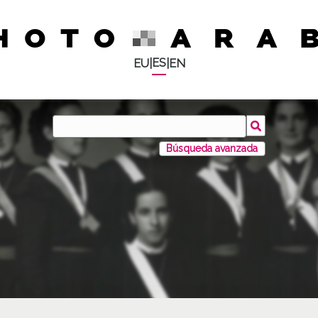
ES
EU
|
|
EN
Búsqueda avanzada