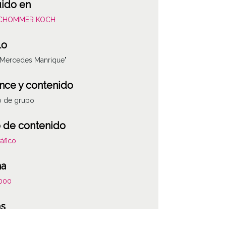
uido en
SCHOMMER KOCH
lo
 Mercedes Manrique"
nce y contenido
o de grupo
 de contenido
áfico
ha
000
as
la anotación: "Primera fila, Nieves Herrero,