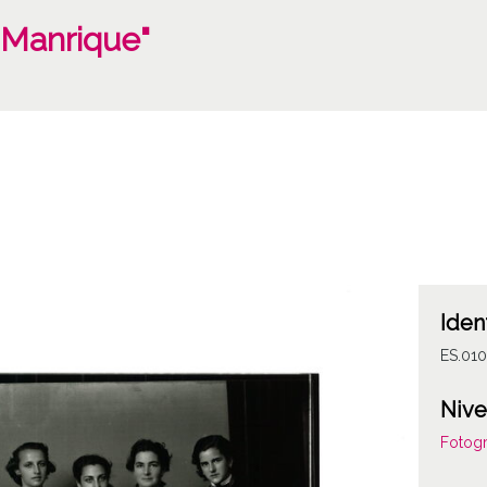
 Manrique"
Iden
ES.01
Nive
Fotogr