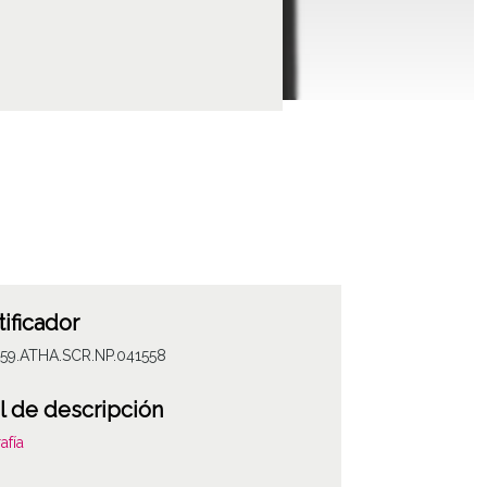
tificador
059.ATHA.SCR.NP.041558
l de descripción
afía