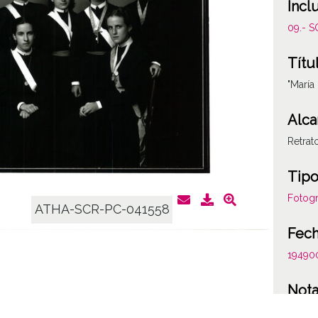
Incl
09.- 
Títu
"María
Alca
Retrat
Tipo
Fotogr
ATHA-SCR-PC-041558
Fec
19490
Not
Figura 