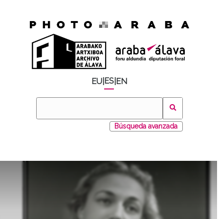
ES
EU
|
|
EN
Búsqueda avanzada