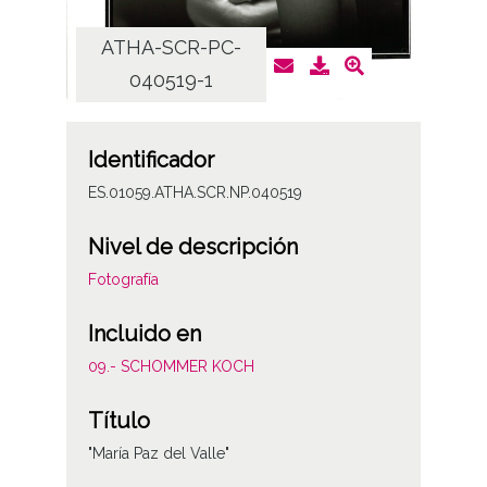
ATHA-SCR-PC-
AT
040519-1
Identificador
ES.01059.ATHA.SCR.NP.040519
Nivel de descripción
Fotografía
Incluido en
09.- SCHOMMER KOCH
Título
"María Paz del Valle"