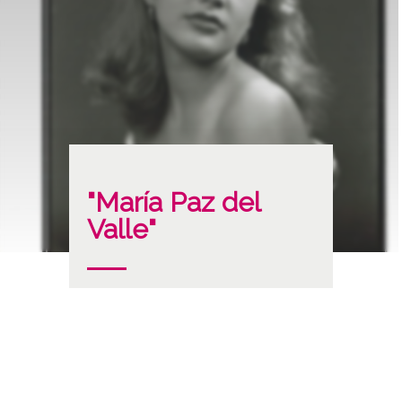
"María Paz del
Valle"