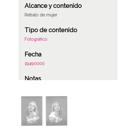
Alcance y contenido
Retrato de mujer
Tipo de contenido
Fotográfico
Fecha
19490000
Notas
Figura la anotación: "Hija de Valle, asturiano
instalado en Vitoria después de la guerra
civil. Su hermano Ramón es abogado y
separado de (la) señora Tauste".
Licencia de las imágenes