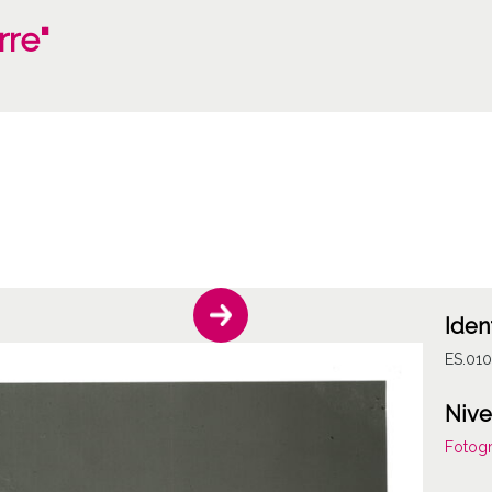
rre"
Iden
ES.01
Nive
Fotogr