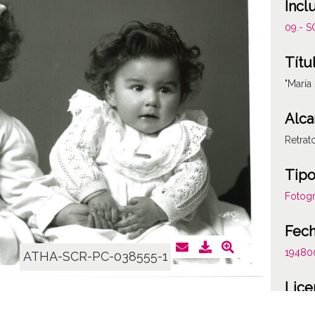
Incl
09.- 
Títu
"María
Alca
Retrat
Tipo
Fotogr
Fec
19480
ATHA-SCR-PC-038555-1
Lice
CC BY