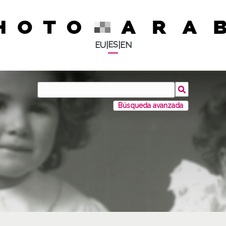
ES
EU
|
|
EN
Búsqueda avanzada