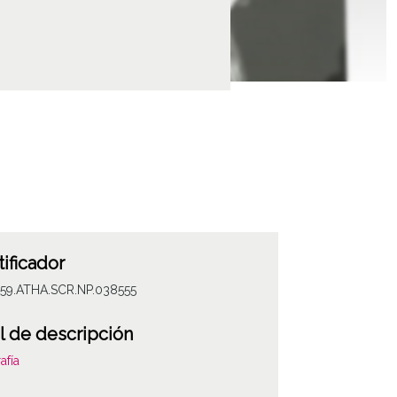
tificador
059.ATHA.SCR.NP.038555
l de descripción
afía