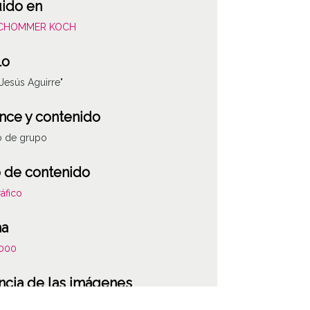
uido en
SCHOMMER KOCH
lo
 Jesús Aguirre"
nce y contenido
o de grupo
 de contenido
áfico
ha
000
ATHA-SCR-PC-038
ncia de las imágenes
-NC-SA 4.0