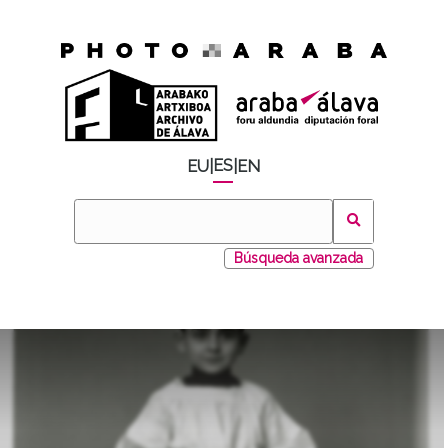
ES
EU
|
|
EN
Búsqueda avanzada