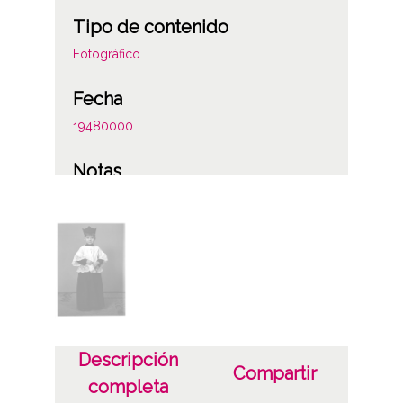
Tipo de contenido
Fotográfico
Fecha
19480000
Notas
Figura la anotación: "Hijo de Santos Luengo,
médico de niños. Sacerdote después y
murió muy joven." (Dr. Carlos Santos
Luengo, 10/08/1910 - 19/04/1966)
V. a. 038878
Licencia de las imágenes
Descripción
Compartir
CC BY-NC-SA 4.0
completa