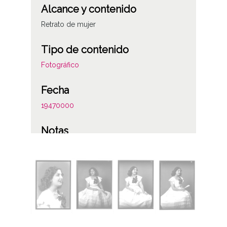
Alcance y contenido
Retrato de mujer
Tipo de contenido
Fotográfico
Fecha
19470000
Notas
Figura la anotación: "Casada con Martín
Municio. Madre de Maria Eugenia Martín
Municio (sic), que fue gobernadora civil y
vicepresidenta del Congreso" (refiriéndose
a María Eugenia Martín Mendizabal, Vitoria
12/2/1959 - )