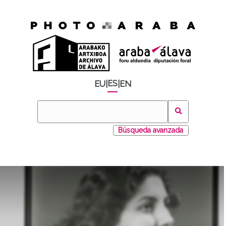
ES
EU
|
|
EN
Búsqueda avanzada