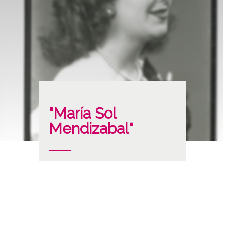
"María Sol
Mendizabal"