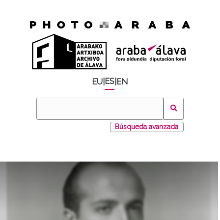
ES
EU
|
|
EN
Búsqueda avanzada