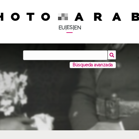
ES
EU
|
|
EN
Búsqueda avanzada