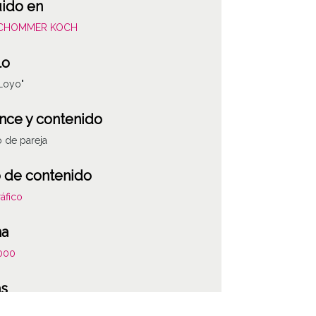
uido en
SCHOMMER KOCH
lo
 Loyo"
nce y contenido
o de pareja
 de contenido
áfico
ha
000
as
 la anotación: "Militar destinado en Flandes.