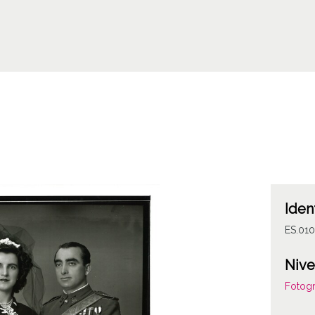
Iden
ES.01
Nive
Fotogr