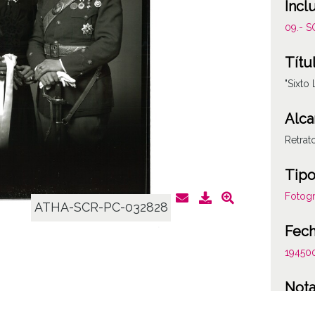
Incl
09.- 
Títu
"Sixto
Alca
Retrat
Tipo
Fotogr
ATHA-SCR-PC-032828
Fec
19450
Not
Figura