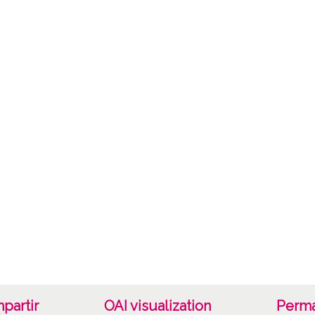
Sixto 
Loyo U
Lice
CC BY
partir
OAI visualization
Perma