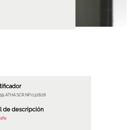
tificador
059.ATHA.SCR.NP.032828
l de descripción
afía