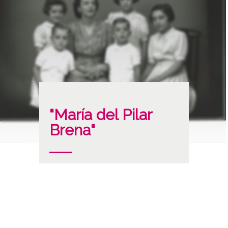
"María del Pilar
Brena"