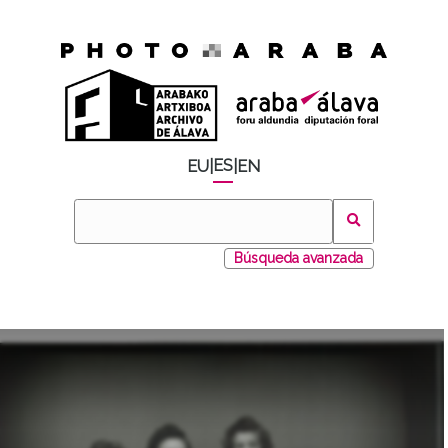
ES
EU
|
|
EN
Búsqueda avanzada