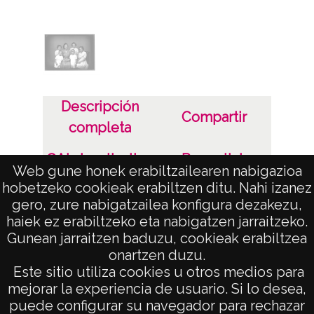
CC BY-NC-SA 4.0
Descripción
Compartir
completa
OAI visualization
Permalink
Web gune honek erabiltzailearen nabigazioa
hobetzeko cookieak erabiltzen ditu. Nahi izanez
Aviso Legal
gero, zure nabigatzailea konfigura dezakezu,
haiek ez erabiltzeko eta nabigatzen jarraitzeko.
Gunean jarraitzen baduzu, cookieak erabiltzea
onartzen duzu.
AVISO LEGAL
Este sitio utiliza cookies u otros medios para
POLÍTICA DE PRIVACIDAD
mejorar la experiencia de usuario. Si lo desea,
puede configurar su navegador para rechazar
ACCESIBILIDAD