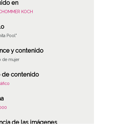
uido en
SCHOMMER KOCH
lo
ita Pool"
nce y contenido
o de mujer
 de contenido
áfico
ha
000
ATHA-SCR-PC-031
ncia de las imágenes
-NC-SA 4.0