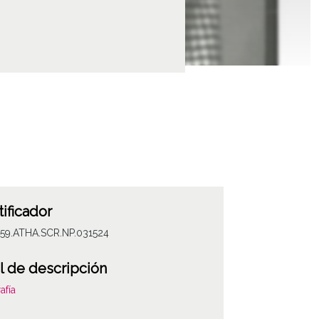
tificador
059.ATHA.SCR.NP.031524
l de descripción
afía