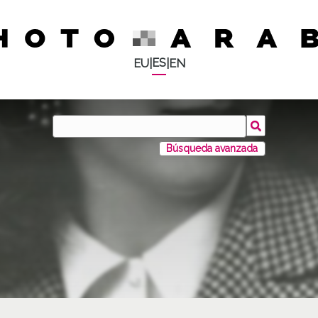
ES
EU
|
|
EN
Búsqueda avanzada