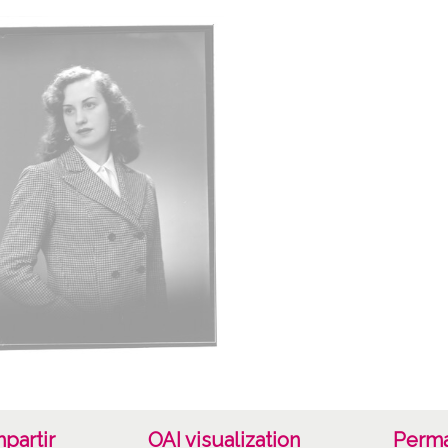
partir
OAI visualization
Perma