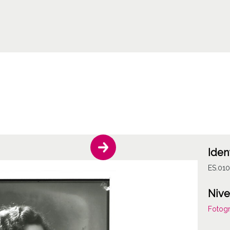
Iden
ES.01
Nive
Fotogr