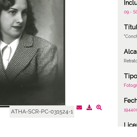
Incl
09.- 
Títu
"Conch
Alca
Retrat
Tipo
Fotogr
Fec
19440
ATHA-SCR-PC-031524-1
Lice
CC BY