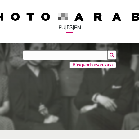
ES
EU
|
|
EN
Búsqueda avanzada