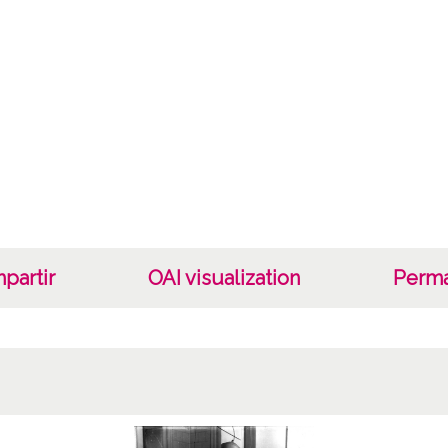
San Ant
anotac
Este S
famoso
V.a. 0
Lice
CC BY
partir
OAI visualization
Perma