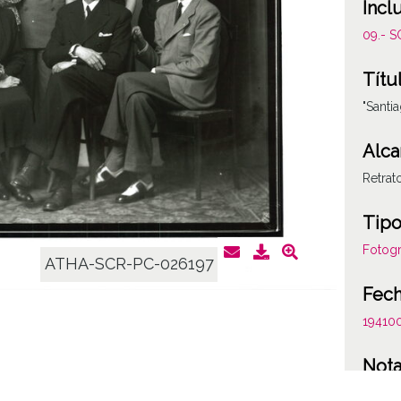
Incl
09.- 
Títu
"Santi
Alca
Retrat
Tipo
Fotogr
ATHA-SCR-PC-026197
Fec
19410
Not
Figura 