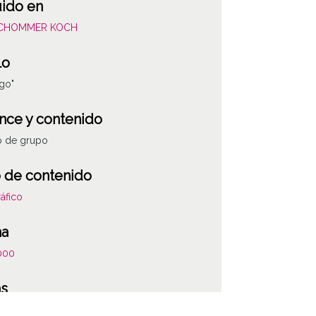
uido en
SCHOMMER KOCH
lo
ago"
nce y contenido
o de grupo
 de contenido
áfico
ha
000
as
la anotación: "Familia Santiago, de la calle