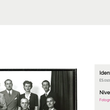
Iden
ES.01
Nive
Fotogr