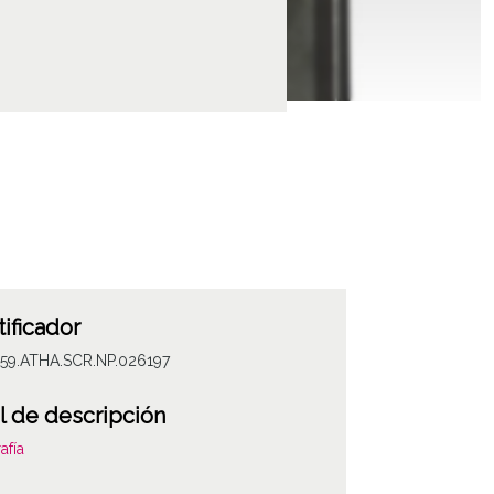
tificador
059.ATHA.SCR.NP.026197
l de descripción
afía