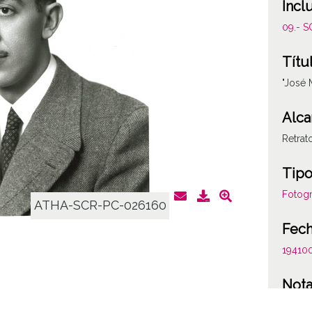
Incl
09.- 
Títu
"José 
Alca
Retra
Tipo
Fotogr
ATHA-SCR-PC-026160
Fec
19410
Not
Figura