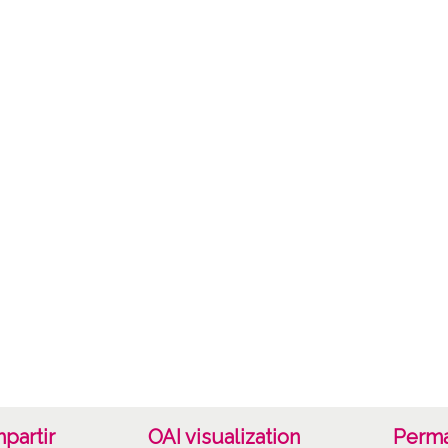
Provin
de Azp
María 
(añadi
Ignaci
Aresti
Lice
CC BY
partir
OAI visualization
Perma