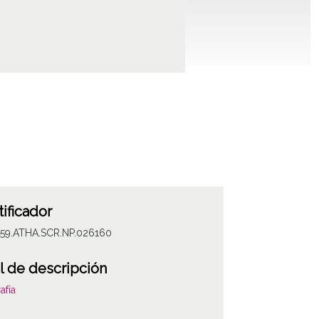
tificador
059.ATHA.SCR.NP.026160
l de descripción
afía