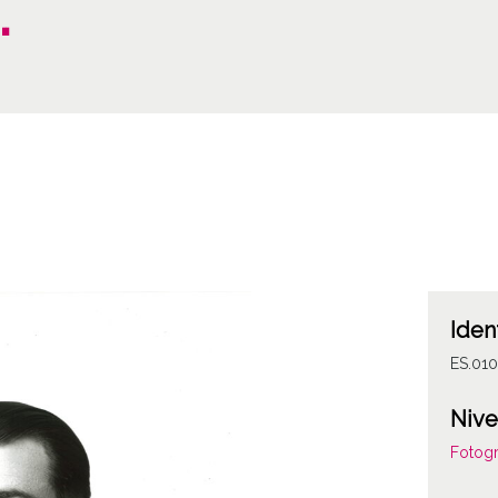
"
Iden
ES.01
Nive
Fotogr