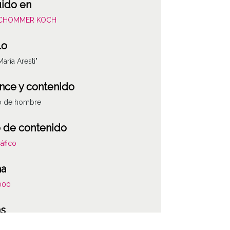
uido en
SCHOMMER KOCH
lo
María Aresti"
nce y contenido
to de hombre
 de contenido
áfico
ha
000
as
 la anotación:" Fue presidente de la Caja