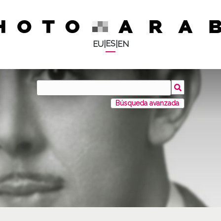
ES
EU
|
|
EN
Búsqueda avanzada