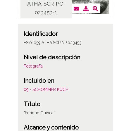
ATHA-SCR-PC-
AT
023453-1
Identificador
ES.01059.ATHA.SCR.NP.023453
Nivel de descripción
Fotografía
Incluido en
09.- SCHOMMER KOCH
Título
"Enrique Guinea"
Alcance y contenido