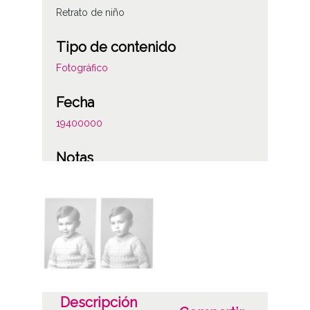
Retrato de niño
Tipo de contenido
Fotográfico
Fecha
19400000
Notas
Figura la anotación: "Hijo de Jesús Guinea
(arquitecto). Él es también arquitecto. Vive
en (la) calle San Antonio, junto al puente."
Licencia de las imágenes
CC BY-NC-SA 4.0
Descripción