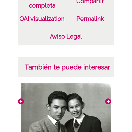
Compartir
completa
OAI visualization
Permalink
Aviso Legal
También te puede interesar