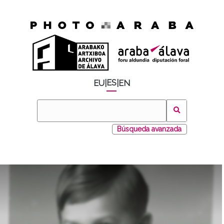
ES
EU
|
|
EN
Búsqueda avanzada