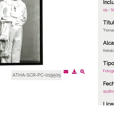
Incl
09.- 
Títu
"Ferna
Alca
Retrat
Tipo
Fotogr
ATHA-SCR-PC-019505
Fec
19380
Lice
CC BY