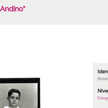
 Andino"
Iden
ES.01
Nive
Fotogr