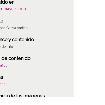
uido en
SCHOMMER KOCH
lo
ndo García Andino"
nce y contenido
o de niño
 de contenido
áfico
ha
000
ncia de las imágenes
-NC-SA 4.0