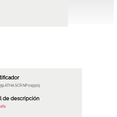
tificador
059.ATHA.SCR.NP.019505
l de descripción
afía