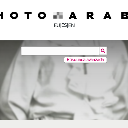
ES
EU
|
|
EN
Búsqueda avanzada