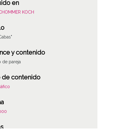
uido en
SCHOMMER KOCH
lo
Cabas"
nce y contenido
o de pareja
 de contenido
áfico
ha
000
as
 la anotación: "Fue un industrial hostelero de