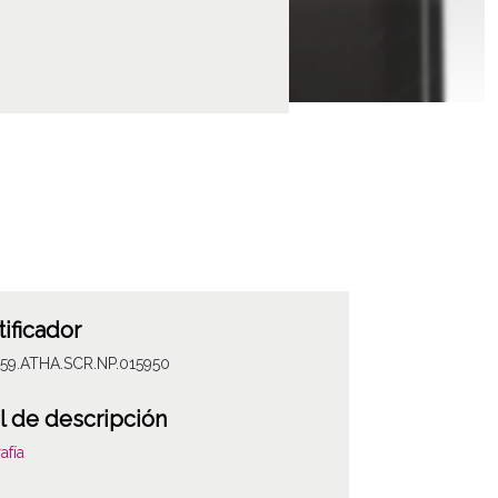
tificador
059.ATHA.SCR.NP.015950
l de descripción
afía