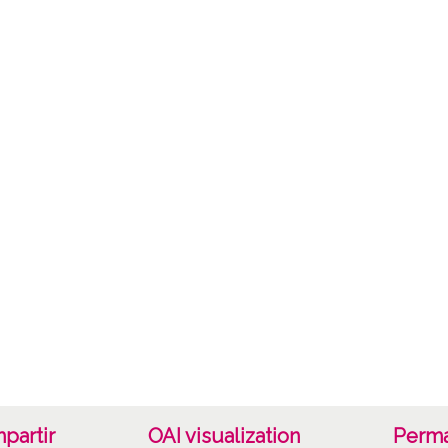
la cal
o el t
Lice
CC BY
partir
OAI visualization
Perma