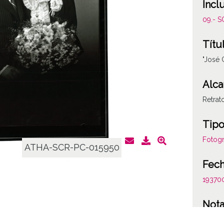
Incl
09.- 
Títu
"José 
Alca
Retrat
Tipo
Fotogr
ATHA-SCR-PC-015950
Fec
19370
Not
Figura