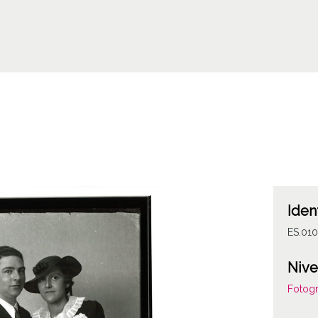
Iden
ES.01
Nive
Fotogr