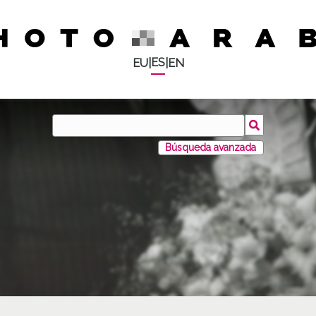
ES
EU
|
|
EN
Búsqueda avanzada