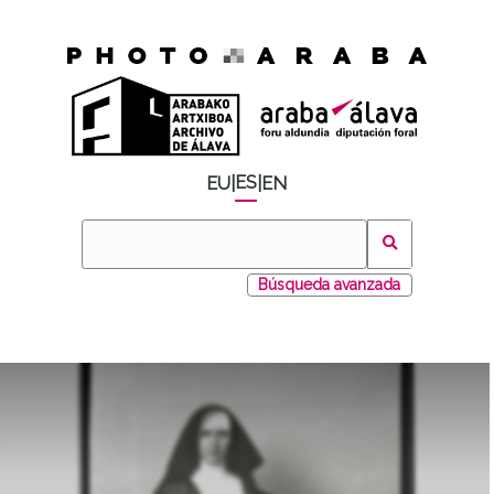
ES
EU
|
|
EN
Búsqueda avanzada